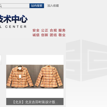
.
【北京】北京吉芬时装设计股...
膳魔师（中国）家庭制品有限