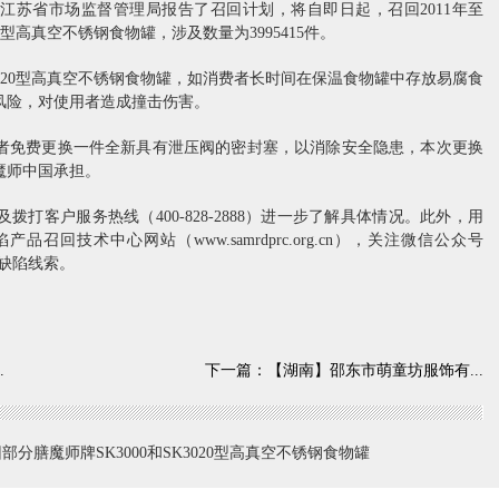
江苏省市场监督管理局报告了召回计划，将自即日起，召回2011年至
020型高真空不锈钢食物罐，涉及数量为3995415件。
3020型高真空不锈钢食物罐，如消费者长时间在保温食物罐中存放易腐食
风险，对使用者造成撞击伤害。
免费更换一件全新具有泄压阀的密封塞，以消除安全隐患，本次更换
魔师中国承担。
客户服务热线（400-828-2888）进一步了解具体情况。此外，用
回技术中心网站（www.samrdprc.org.cn），关注微信公众号
映缺陷线索。
.
下一篇：
【湖南】邵东市萌童坊服饰有...
膳魔师牌SK3000和SK3020型高真空不锈钢食物罐