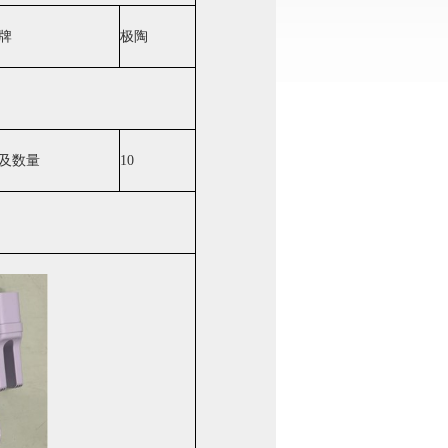
牌
极陶
及数量
10