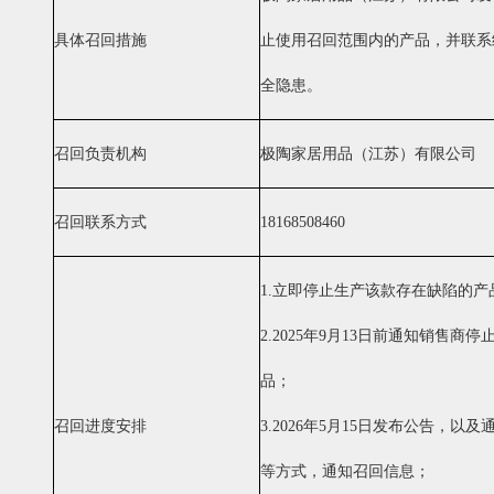
具体召回措施
止使
用召回范围内的产品，
并联系
全隐患。
召回负责机构
极陶家居用品（江苏）有限公司
召回联系方式
18168508460
1.
立即停止生产该款存在缺陷的产
2.2025
年
9
月
13
日前通知销售商停
品；
召回进度安排
3.2026
年
5
月
15
日发布公告，以及
等
方式，通知召回信息；