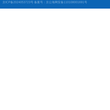
京ICP备2024053723号
备案号：京公海网安备110108001691号