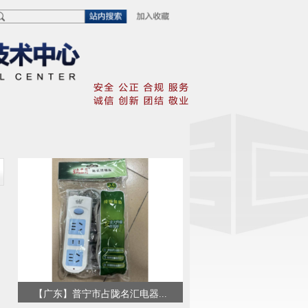
【广东】普宁市占陇名汇电器...
【广东】揭阳市鸿诚五金电子..