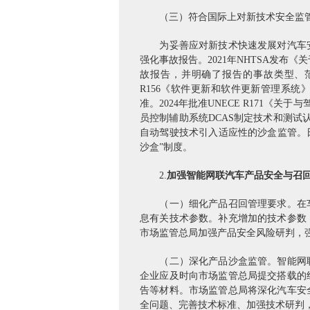
（三）符合国际上对新技术安全监
为妥善应对新技术快速发展对汽车安
强化事故报告。2021年NHTSA发布
故报告，并明确了报告的事故类型、范围
R156《软件更新和软件更新管理系
准。2024年批准UNECE R171《
员控制辅助系统DCAS制定技术和测试
自动驾驶技术引入适应性的沙盒监管。日
沙盒”制度。
2.
加强智能网联汽车产品安全与召
（一）细化产品召回管理要求。在车辆
息有关技术参数。补充增加的技术参数
市场监管总局加强产品安全风险研判，
（二）深化产品沙盒监管。智能网联
企业应及时向市场监管总局提交搭载的
告等材料。市场监管总局将深化汽车安
全问题、完善技术标准、加强技术研判