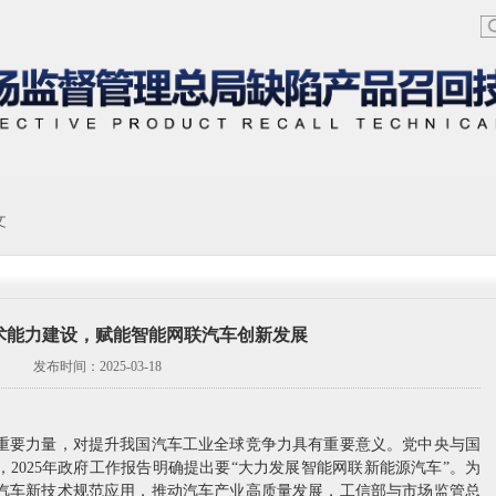
文
术能力建设，赋能智能网联汽车创新发展
发布时间：2025-03-18
要力量，对提升我国汽车工业全球竞争力具有重要意义。党中央与国
2025年政府工作报告明确提出要“大力发展智能网联新能源汽车”。为
市场监管总局直属单位2025年..
汽车新技术规范应用，推动汽车产业高质量发展，工信部与市场监管总