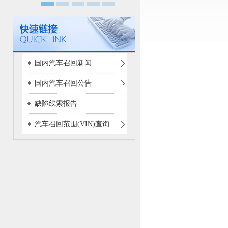
国内汽车召回新闻
国内汽车召回公告
缺陷线索报告
汽车召回范围(VIN)查询