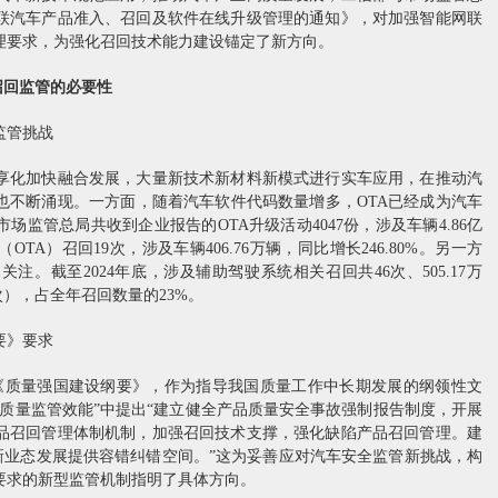
联汽车产品准入、召回及软件在线升级管理的通知》，对加强智能网联
理要求，为强化召回技术能力建设锚定了新方向。
召回监管的必要性
监管挑战
化加快融合发展，大量新技术新材料新模式进行实车应用，在推动汽
也不断涌现。一方面，随着汽车软件代码数量增多，OTA已经成为汽车
市场监管总局共收到企业报告的OTA升级活动4047份，涉及车辆4.86亿
OTA）召回19次，涉及车辆406.76万辆，同比增长246.80%。另一方
。截至2024年底，涉及辅助驾驶系统相关召回共46次、505.17万
18次），占全年召回数量的23%。
要》要求
《质量强国建设纲要》，作为指导我国质量工作中长期发展的纲领性文
质量监管效能”中提出“建立健全产品质量安全事故强制报告制度，开展
品召回管理体制机制，加强召回技术支撑，强化缺陷产品召回管理。建
新业态发展提供容错纠错空间。”这为妥善应对汽车安全监管新挑战，构
要求的新型监管机制指明了具体方向。