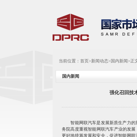
当前位置：
首页
>
新闻动态
>
国内新闻
>正
国内新闻
强化召回技
智能网联汽车是发展新质生产力的重
务院高度重视智能网联汽车产业的发展，
更好地统筹发展和安全，促进智能网联