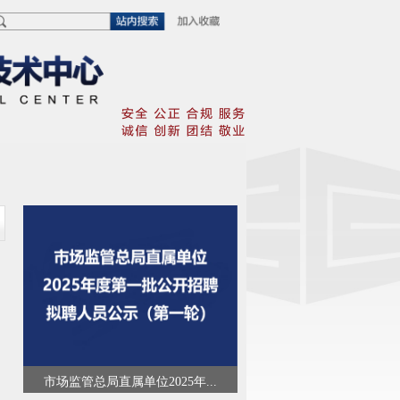
.
市场监管总局召回中心2025年...
聚势谋远 合力共赢——市场