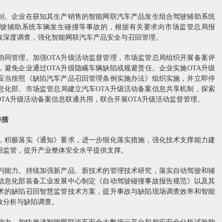
。企业在获知其生产销售的智能网联汽车产品发生组合驾驶辅助系统
驶辅助系统车辆发生碰撞等事故的，根据有关要求向市场监管总局报
故深度调查，强化智能网联汽车产品安全与召回管理。
管理。加强OTA升级活动监督管理，市场监管总局组织开展备案评
，避免企业通过OTA升级隐瞒车辆缺陷或规避责任。企业实施OTA升级
应当按照《缺陷汽车产品召回管理条例实施办法》组织实施，并立即停
息化部、市场监管总局建立汽车OTA升级活动备案信息共享机制，探索
OTA升级活动备案信息联通共用，联合开展OTA升级活动监督管理。
举措
积极落实《通知》要求，进一步细化落实措施，强化技术支撑能力建
回监管，提升产业整体安全水平提供支撑。
能力。持续加强新产品、新技术的管理技术研究，落实自动驾驶和辅
信息化部装备工业发展中心制定《自动驾驶碰撞事故报告规范》以及其
术的缺陷召回智慧监管技术方案，提升事故与缺陷现场调查效率和智能
故分析与缺陷调查。