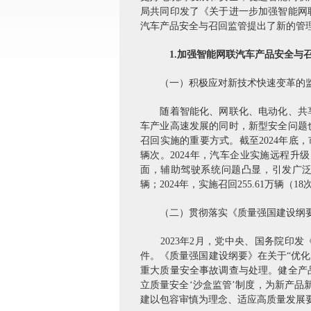
局共同印发了《关于进一步加强智能网
汽车产品安全与召回监管提出了新的管
1.加强智能网联汽车产品安全与
（一）积极应对新技术快速变革的
随着智能化、网联化、电动化、共享
车产业高速发展的同时，新型安全问题
召回实施的重要方式。截至2024年底，
辆次。2024年，汽车企业实施远程升级（
面，辅助驾驶系统问题凸显，引发广泛关注
辆；2024年，实施召回255.61万辆（
（二）贯彻落实《质量强国建设纲
2023年2月，党中央、国务院印发
件。《质量强国建设纲要》在关于“优化
重大质量安全事故调查与处理。健全产
立质量安全‘沙盒监管’制度，为新产品
建以包容审慎为理念、适应高质量发展