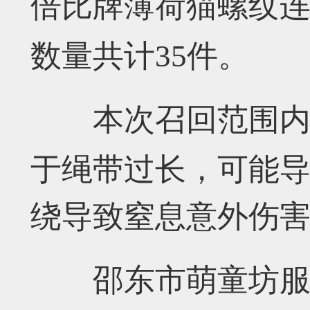
倍比牌薄荷猫螺纹
数量共计
35
件。
本次召回范围
于绳带过长，可能
绕导致窒息意外伤
邵东市萌童坊